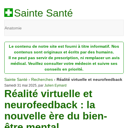
Sainte Santé
Anatomie
Beauté
Le contenu de notre site est fourni à titre informatif. Nos
Diagnostic
contenus sont originaux et écrits par des humains.
Il ne peut pas servir de prescription, ni remplacer un avis
Dossiers
médical. Veuillez consulter votre médecin et suivre ses
conseils en priorité.
Homéopathie
Sainte Santé
›
Recherches
›
Réalité virtuelle et neurofeedback
Nutrition
Samedi 31 mai 2025, par
Julien Eymard
Réalité virtuelle et
Pathologie
neurofeedback : la
Psychologie
nouvelle ère du bien-
Recherches
être mental