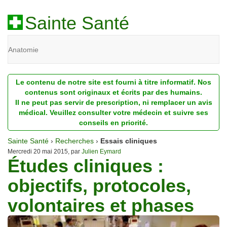
Sainte Santé
Anatomie
Beauté
Le contenu de notre site est fourni à titre informatif. Nos
Diagnostic
contenus sont originaux et écrits par des humains.
Il ne peut pas servir de prescription, ni remplacer un avis
Dossiers
médical. Veuillez consulter votre médecin et suivre ses
conseils en priorité.
Homéopathie
Sainte Santé
›
Recherches
›
Essais cliniques
Nutrition
Mercredi 20 mai 2015, par
Julien Eymard
Études cliniques :
Pathologie
objectifs, protocoles,
Psychologie
volontaires et phases
Recherches