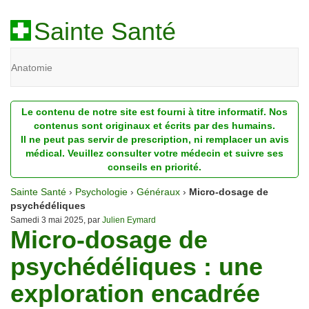
Sainte Santé
Anatomie
Beauté
Le contenu de notre site est fourni à titre informatif. Nos
Diagnostic
contenus sont originaux et écrits par des humains.
Il ne peut pas servir de prescription, ni remplacer un avis
Dossiers
médical. Veuillez consulter votre médecin et suivre ses
conseils en priorité.
Homéopathie
Sainte Santé
›
Psychologie
›
Généraux
›
Micro-dosage de
Nutrition
psychédéliques
Samedi 3 mai 2025, par
Julien Eymard
Micro-dosage de
Pathologie
psychédéliques : une
Psychologie
exploration encadrée
Recherches