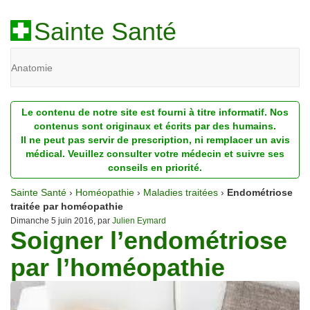
Sainte Santé
Anatomie
Beauté
Le contenu de notre site est fourni à titre informatif. Nos
Diagnostic
contenus sont originaux et écrits par des humains.
Il ne peut pas servir de prescription, ni remplacer un avis
Dossiers
médical. Veuillez consulter votre médecin et suivre ses
conseils en priorité.
Homéopathie
Sainte Santé
›
Homéopathie
›
Maladies traitées
›
Endométriose
Nutrition
traitée par homéopathie
Dimanche 5 juin 2016, par
Julien Eymard
Soigner l’endométriose
Pathologie
par l’homéopathie
Psychologie
Recherches