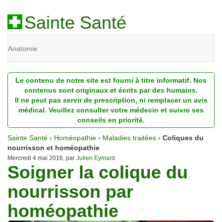
Sainte Santé
Anatomie
Beauté
Le contenu de notre site est fourni à titre informatif. Nos
Diagnostic
contenus sont originaux et écrits par des humains.
Il ne peut pas servir de prescription, ni remplacer un avis
Dossiers
médical. Veuillez consulter votre médecin et suivre ses
conseils en priorité.
Homéopathie
Sainte Santé
›
Homéopathie
›
Maladies traitées
›
Coliques du
Nutrition
nourrisson et homéopathie
Mercredi 4 mai 2016, par
Julien Eymard
Soigner la colique du
Pathologie
nourrisson par
Psychologie
homéopathie
Recherches