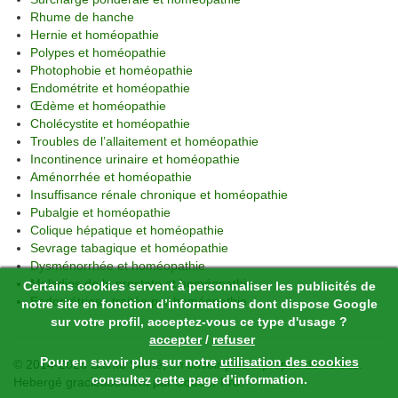
Rhume de hanche
Hernie et homéopathie
Polypes et homéopathie
Photophobie et homéopathie
Endométrite et homéopathie
Œdème et homéopathie
Cholécystite et homéopathie
Troubles de l’allaitement et homéopathie
Incontinence urinaire et homéopathie
Aménorrhée et homéopathie
Insuffisance rénale chronique et homéopathie
Pubalgie et homéopathie
Colique hépatique et homéopathie
Sevrage tabagique et homéopathie
Dysménorrhée et homéopathie
Maladies de la prostate et homéopathie
Certains cookies servent à personnaliser les publicités de
Endométriose traitée par homéopathie
notre site en fonction d’informations dont dispose Google
sur votre profil, acceptez-vous ce type d'usage ?
accepter
/
refuser
Pour en savoir plus sur notre
utilisation des cookies
© 2014-2026 Sainte Santé,
en savoir plus à propos de ce site
.
consultez cette page d’information.
Hebergé gracieusement par
Codeur Pro
.