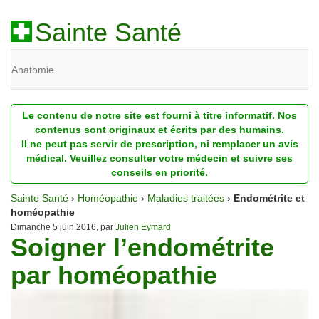
Sainte Santé
Anatomie
Beauté
Le contenu de notre site est fourni à titre informatif. Nos
Diagnostic
contenus sont originaux et écrits par des humains.
Il ne peut pas servir de prescription, ni remplacer un avis
Dossiers
médical. Veuillez consulter votre médecin et suivre ses
conseils en priorité.
Homéopathie
Sainte Santé
›
Homéopathie
›
Maladies traitées
›
Endométrite et
Nutrition
homéopathie
Dimanche 5 juin 2016, par
Julien Eymard
Soigner l’endométrite
Pathologie
par homéopathie
Psychologie
Recherches