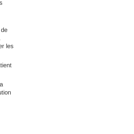
s
 de
a
er les
tient
la
ution