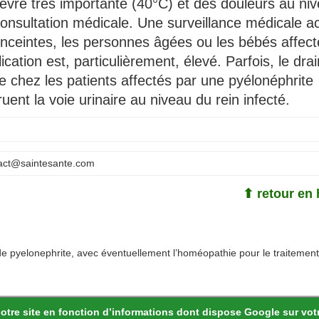
ièvre très importante (40°C) et des douleurs au ni
onsultation médicale. Une surveillance médicale a
nceintes, les personnes âgées ou les bébés affect
ication est, particulièrement, élevé. Parfois, le dra
e chez les patients affectés par une pyélonéphrite
uent la voie urinaire au niveau du rein infecté.
act@saintesante.com
⬆ retour en 
 de pyelonephrite, avec éventuellement l’homéopathie pour le traitement
notre site en fonction d’informations dont dispose Google sur vot