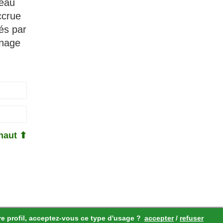
veau
ccrue
és par
inage
haut ⬆
re profil, acceptez-vous ce type d'usage ?
accepter
/
refuser