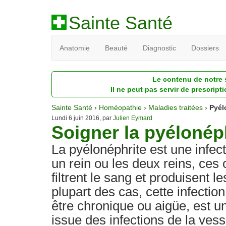
Sainte Santé
Anatomie
Beauté
Diagnostic
Dossiers
Le contenu de notre s
Il ne peut pas servir de prescript
Sainte Santé
›
Homéopathie
›
Maladies traitées
›
Pyél
Lundi 6 juin 2016, par
Julien Eymard
Soigner la pyélonép
La pyélonéphrite est une infect
un rein ou les deux reins, ces
filtrent le sang et produisent l
plupart des cas, cette infection
être chronique ou aigüe, est u
issue des infections de la vess