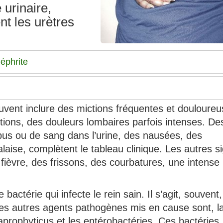
e urinaire,
nt les urètres
éphrite
vent inclure des mictions fréquentes et douloureu
ions, des douleurs lombaires parfois intenses. De
us ou de sang dans l’urine, des nausées, des
ise, complètent le tableau clinique. Les autres s
fièvre, des frissons, des courbatures, une intense
actérie qui infecte le rein sain. Il s’agit, souvent,
es autres agents pathogènes mis en cause sont, l
rophyticus et les entérobactéries. Ces bactéries