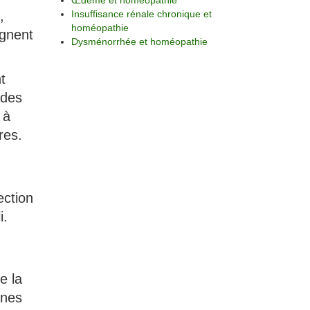
Œdème et homéopathie
,
Insuffisance rénale chronique et
homéopathie
ignent
Dysménorrhée et homéopathie
t
 des
 à
res.
ection
i.
e la
nnes