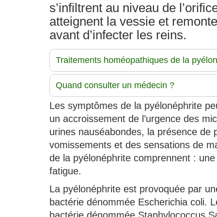
s’infiltrent au niveau de l’orific
atteignent la vessie et remonte
avant d’infecter les reins.
Traitements homéopathiques de la pyélon
Quand consulter un médecin ?
Les symptômes de la pyélonéphrite peu
un accroissement de l’urgence des mict
urines nauséabondes, la présence de p
vomissements et des sensations de mala
de la pyélonéphrite comprennent : une 
fatigue.
La pyélonéphrite est provoquée par une b
bactérie dénommée Escherichia coli. L
bactérie dénommée Staphylococcus Sap