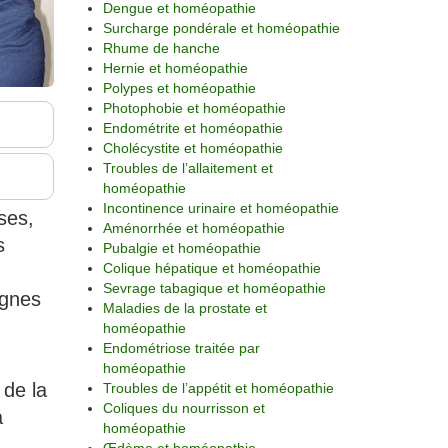
Dengue et homéopathie
Surcharge pondérale et homéopathie
Rhume de hanche
Hernie et homéopathie
Polypes et homéopathie
Photophobie et homéopathie
Endométrite et homéopathie
Cholécystite et homéopathie
Troubles de l’allaitement et
homéopathie
Incontinence urinaire et homéopathie
ses,
Aménorrhée et homéopathie
s
Pubalgie et homéopathie
Colique hépatique et homéopathie
Sevrage tabagique et homéopathie
ignes
Maladies de la prostate et
homéopathie
Endométriose traitée par
homéopathie
 de la
Troubles de l’appétit et homéopathie
Coliques du nourrisson et
a
homéopathie