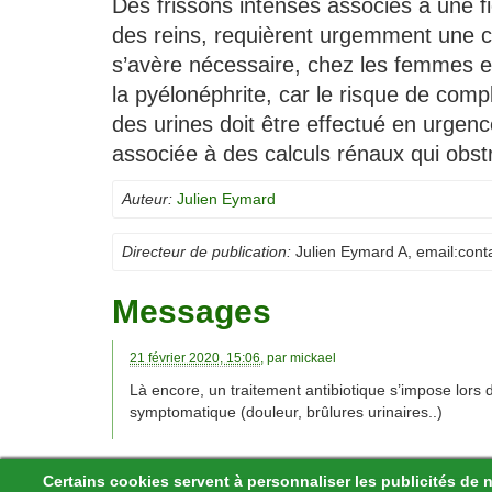
Des frissons intenses associés à une f
des reins, requièrent urgemment une c
s’avère nécessaire, chez les femmes e
la pyélonéphrite, car le risque de compl
des urines doit être effectué en urgenc
associée à des calculs rénaux qui obstr
Auteur:
Julien Eymard
Directeur de publication:
Julien Eymard A
, email:
cont
Messages
21 février 2020, 15:06
, par
mickael
Là encore, un traitement antibiotique s’impose lors
symptomatique (douleur, brûlures urinaires..)
Certains cookies servent à personnaliser les publicités de 