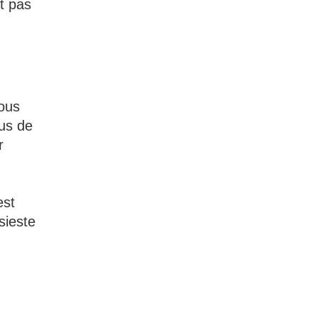
t pas
nous
lus de
r
est
sieste