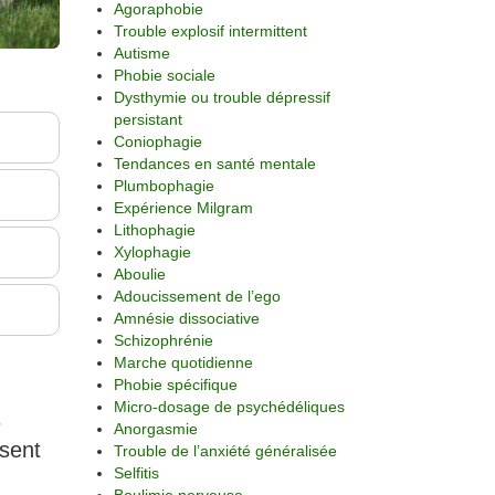
Agoraphobie
Trouble explosif intermittent
Autisme
Phobie sociale
Dysthymie ou trouble dépressif
persistant
Coniophagie
Tendances en santé mentale
Plumbophagie
Expérience Milgram
Lithophagie
Xylophagie
Aboulie
Adoucissement de l’ego
Amnésie dissociative
Schizophrénie
Marche quotidienne
Phobie spécifique
Micro-dosage de psychédéliques
s
Anorgasmie
isent
Trouble de l’anxiété généralisée
Selfitis