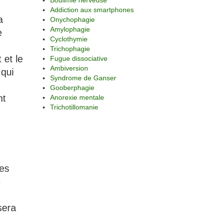
Boulimie nerveuse
Addiction aux smartphones
a
Onychophagie
Amylophagie
e
Cyclothymie
Trichophagie
 et le
Fugue dissociative
Ambiversion
 qui
Syndrome de Ganser
Gooberphagie
nt
Anorexie mentale
Trichotillomanie
res
e
sera