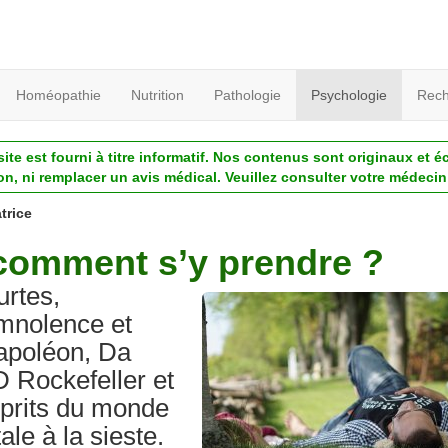
Homéopathie
Nutrition
Pathologie
Psychologie
Rech
ite est fourni à titre informatif. Nos contenus sont originaux et é
ion, ni remplacer un avis médical. Veuillez consulter votre médecin 
trice
: comment s’y prendre ?
urtes,
omnolence et
Napoléon, Da
JD Rockefeller et
prits du monde
le à la sieste.