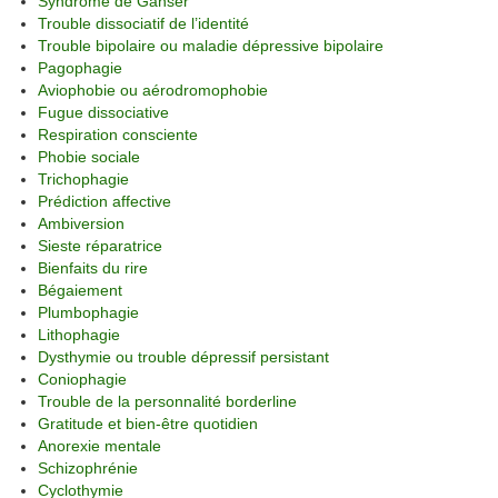
Syndrome de Ganser
Trouble dissociatif de l’identité
Trouble bipolaire ou maladie dépressive bipolaire
Pagophagie
Aviophobie ou aérodromophobie
Fugue dissociative
Respiration consciente
Phobie sociale
Trichophagie
Prédiction affective
Ambiversion
Sieste réparatrice
Bienfaits du rire
Bégaiement
Plumbophagie
Lithophagie
Dysthymie ou trouble dépressif persistant
Coniophagie
Trouble de la personnalité borderline
Gratitude et bien-être quotidien
Anorexie mentale
Schizophrénie
Cyclothymie