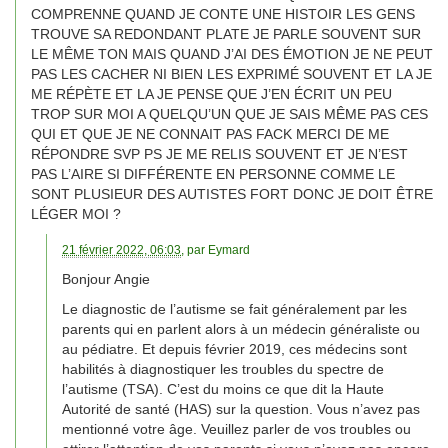
COMPRENNE QUAND JE CONTE UNE HISTOIR LES GENS
TROUVE SA REDONDANT PLATE JE PARLE SOUVENT SUR
LE MÊME TON MAIS QUAND J’AI DES ÉMOTION JE NE PEUT
PAS LES CACHER NI BIEN LES EXPRIMÉ SOUVENT ET LA JE
ME RÉPÈTE ET LA JE PENSE QUE J’EN ÉCRIT UN PEU
TROP SUR MOI A QUELQU’UN QUE JE SAIS MÊME PAS CES
QUI ET QUE JE NE CONNAIT PAS FACK MERCI DE ME
RÉPONDRE SVP PS JE ME RELIS SOUVENT ET JE N’EST
PAS L’AIRE SI DIFFÉRENTE EN PERSONNE COMME LE
SONT PLUSIEUR DES AUTISTES FORT DONC JE DOIT ÊTRE
LÉGER MOI ?
21 février 2022, 06:03
, par
Eymard
Bonjour Angie
Le diagnostic de l’autisme se fait généralement par les
parents qui en parlent alors à un médecin généraliste ou
au pédiatre. Et depuis février 2019, ces médecins sont
habilités à diagnostiquer les troubles du spectre de
l’autisme (TSA). C’est du moins ce que dit la Haute
Autorité de santé (HAS) sur la question. Vous n’avez pas
mentionné votre âge. Veuillez parler de vos troubles ou