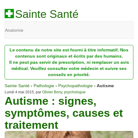
Sainte Santé
Anatomie
Beauté
Le contenu de notre site est fourni à titre informatif. Nos
Diagnostic
contenus sont originaux et écrits par des humains.
Il ne peut pas servir de prescription, ni remplacer un avis
Dossiers
médical. Veuillez consulter votre médecin et suivre ses
conseils en priorité.
Homéopathie
Sainte Santé
›
Pathologie
›
Psychopathologie
›
Autisme
Nutrition
Lundi 4 mai 2015, par
Olivier Bony, psychologue
Autisme : signes,
Pathologie
symptômes, causes et
Psychologie
traitement
Recherches