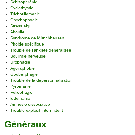
Schizophrénie
Cyclothymie
Trichotillomanie
Onychophagie
Stress aigu
Aboulie
Syndrome de Münchhausen
Phobie spécifique
Trouble de l’anxiété généralisée
Boulimie nerveuse
Urophagie
Agoraphobie
Gooberphagie
Trouble de la dépersonnalisation
Pyromanie
Foliophagie
ludomanie
Amnésie dissociative
Trouble explosif intermittent
Généraux