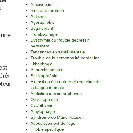
 de
Ambiversion
x
Sieste réparatrice
Autisme
Agoraphobie
Bégaiement
 une
Plumbophagie
Dysthymie ou trouble dépressif
persistant
Tendances en santé mentale
Trouble de la personnalité borderline
Lithophagie
est
Anorexie mentale
érêt
Schizophrénie
Exposition à la nature et réduction de
oteur
la fatigue mentale
Addiction aux smartphones
Onychophagie
Cyclothymie
Amylophagie
Syndrome de Münchhausen
Adoucissement de l’ego
Phobie spécifique