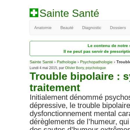
Sainte Santé
Anatomie
Beauté
Diagnostic
Dossiers
Le contenu de notre s
Il ne peut pas servir de prescript
Sainte Santé
›
Pathologie
›
Psychopathologie
›
Troubl
Lundi 4 mai 2015, par
Olivier Bony, psychologue
Trouble bipolaire :
traitement
Initialement dénommé psycho
dépressive, le trouble bipolair
dysfonctionnement mental cara
dérèglements de l’humeur, qui
des sautes d’humeur extrêmes.