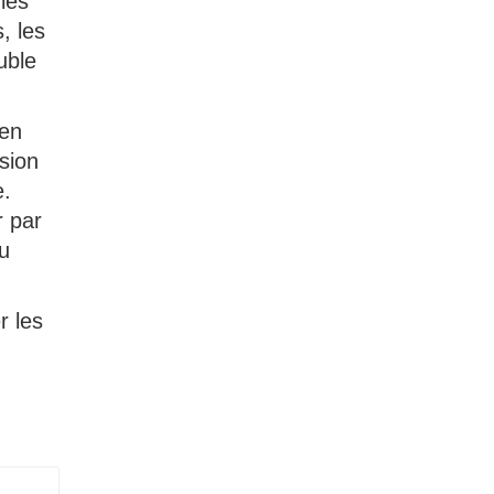
les
, les
uble
 en
ssion
e.
r par
u
r les