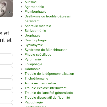
Autisme
Agoraphobie
Plumbophagie
Dysthymie ou trouble dépressif
persistant
s
Anorexie mentale
Schizophrénie
s et
Urophagie
nt et
Onychophagie
Cyclothymie
Syndrome de Münchhausen
Phobie spécifique
Pyromanie
Foliophagie
ludomanie
Trouble de la dépersonnalisation
Trichotillomanie
Amnésie dissociative
Trouble explosif intermittent
Trouble de l’anxiété généralisée
Trouble dissociatif de l’identité
Pagophagie