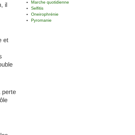
Marche quotidienne
 il
Selfitis
Oneirophrénie
Pyromanie
e et
s
ouble
 perte
ôle