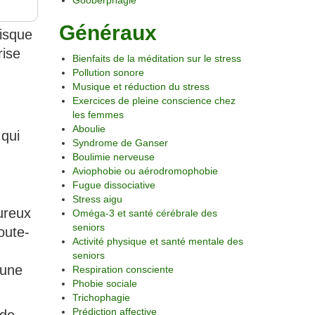
Gooberphagie
Généraux
risque
rise
Bienfaits de la méditation sur le stress
Pollution sonore
Musique et réduction du stress
Exercices de pleine conscience chez
les femmes
Aboulie
 qui
Syndrome de Ganser
Boulimie nerveuse
Aviophobie ou aérodromophobie
Fugue dissociative
Stress aigu
ureux
Oméga-3 et santé cérébrale des
seniors
oute-
Activité physique et santé mentale des
seniors
 une
Respiration consciente
Phobie sociale
Trichophagie
Prédiction affective