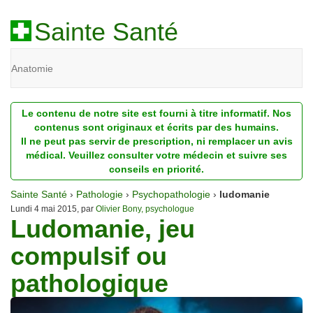
Sainte Santé
Anatomie
Beauté
Le contenu de notre site est fourni à titre informatif. Nos
Diagnostic
contenus sont originaux et écrits par des humains.
Il ne peut pas servir de prescription, ni remplacer un avis
Dossiers
médical. Veuillez consulter votre médecin et suivre ses
conseils en priorité.
Homéopathie
Sainte Santé
›
Pathologie
›
Psychopathologie
›
ludomanie
Nutrition
Lundi 4 mai 2015, par
Olivier Bony, psychologue
Ludomanie, jeu
Pathologie
compulsif ou
Psychologie
pathologique
Recherches