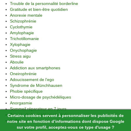
Trouble de la personnalité borderline
Gratitude et bien-être quotidien
Anorexie mentale
Schizophrénie
Cyclothymie
Amylophagie
Trichotillomanie
Xylophagie
Onychophagie
Stress aigu
Aboulie
Addiction aux smartphones
Oneirophrénie
Adoucissement de l’ego
Syndrome de Münchhausen
Phobie spécifique
Micro-dosage de psychédéliques
Anorgasmie
Sommeil réparateur en 7 jours
Trouble de l’anxiété généralisée
Certains cookies servent à personnaliser les publicités de
Selfitis
notre site en fonction d’informations dont dispose Google
sur votre profil, acceptez-vous ce type d'usage ?