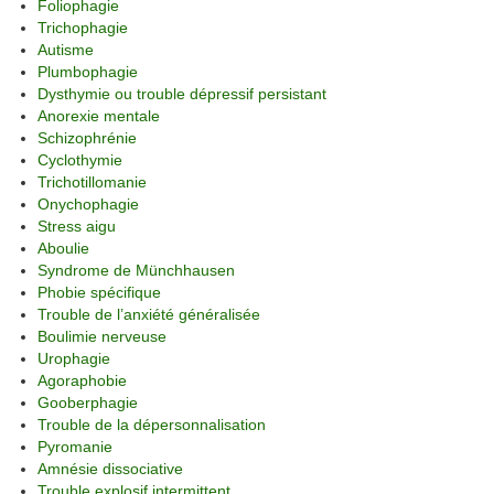
Foliophagie
Trichophagie
Autisme
Plumbophagie
Dysthymie ou trouble dépressif persistant
Anorexie mentale
Schizophrénie
Cyclothymie
Trichotillomanie
Onychophagie
Stress aigu
Aboulie
Syndrome de Münchhausen
Phobie spécifique
Trouble de l’anxiété généralisée
Boulimie nerveuse
Urophagie
Agoraphobie
Gooberphagie
Trouble de la dépersonnalisation
Pyromanie
Amnésie dissociative
Trouble explosif intermittent