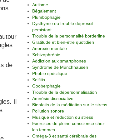
Autisme
ions
Bégaiement
Plumbophagie
Dysthymie ou trouble dépressif
persistant
autour
Trouble de la personnalité borderline
Gratitude et bien-être quotidien
ngles
Anorexie mentale
Schizophrénie
Addiction aux smartphones
ts de
Syndrome de Münchhausen
Phobie spécifique
Selfitis
Gooberphagie
Trouble de la dépersonnalisation
Amnésie dissociative
es. Il
Bienfaits de la méditation sur le stress
s
Pollution sonore
Musique et réduction du stress
Exercices de pleine conscience chez
les femmes
Oméga-3 et santé cérébrale des
de