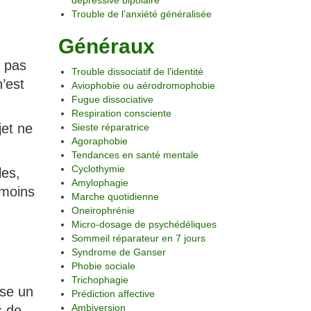
dépressive bipolaire
Trouble de l’anxiété généralisée
Généraux
e pas
Trouble dissociatif de l’identité
’est
Aviophobie ou aérodromophobie
Fugue dissociative
Respiration consciente
jet ne
Sieste réparatrice
Agoraphobie
Tendances en santé mentale
Cyclothymie
les,
Amylophagie
 moins
Marche quotidienne
Oneirophrénie
Micro-dosage de psychédéliques
Sommeil réparateur en 7 jours
Syndrome de Ganser
Phobie sociale
Trichophagie
sse un
Prédiction affective
Ambiversion
s de