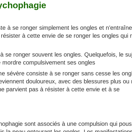
nychophagie
ste à se ronger simplement les ongles et n’entraîn
ésister à cette envie de se ronger les ongles qui n
 se ronger souvent les ongles. Quelquefois, le su
 de mordre compulsivement ses ongles
me sévère consiste à se ronger sans cesse les ong
deviennent douloureux, avec des blessures plus ou
ne parvient pas à résister à cette envie et à se
chophagie sont associés à une compulsion qui pou
ois la peau entourant les ongles. Les manifestation