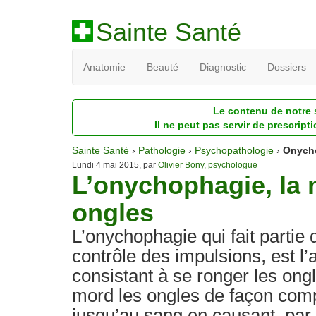
Sainte Santé
Anatomie
Beauté
Diagnostic
Dossiers
Le contenu de notre s
Il ne peut pas servir de prescript
Sainte Santé
›
Pathologie
›
Psychopathologie
›
Onych
Lundi 4 mai 2015, par
Olivier Bony, psychologue
L’onychophagie, la 
ongles
L’onychophagie qui fait partie 
contrôle des impulsions, est l’
consistant à se ronger les ongl
mord les ongles de façon compu
jusqu’au sang en causant, par a