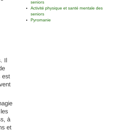
seniors
Activité physique et santé mentale des
seniors
Pyromanie
 Il
de
 est
uvent
hagie
les
s, à
ns et