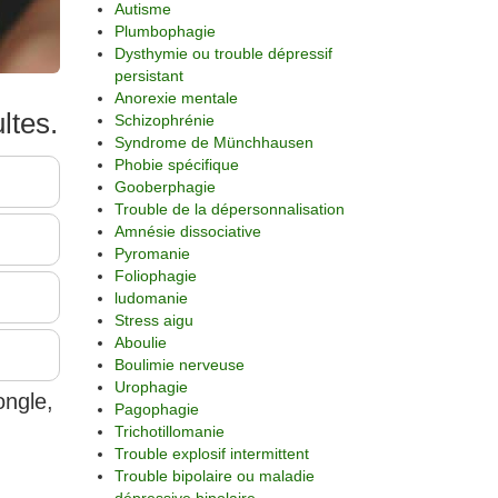
Autisme
Plumbophagie
Dysthymie ou trouble dépressif
persistant
Anorexie mentale
ltes.
Schizophrénie
Syndrome de Münchhausen
Phobie spécifique
Gooberphagie
Trouble de la dépersonnalisation
Amnésie dissociative
Pyromanie
Foliophagie
ludomanie
Stress aigu
Aboulie
Boulimie nerveuse
Urophagie
ongle,
Pagophagie
Trichotillomanie
Trouble explosif intermittent
Trouble bipolaire ou maladie