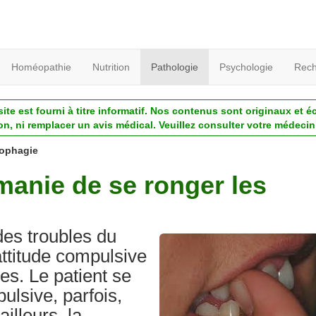
Homéopathie
Nutrition
Pathologie
Psychologie
Rech
ite est fourni à titre informatif. Nos contenus sont originaux et é
ion, ni remplacer un avis médical. Veuillez consulter votre médecin 
ophagie
manie de se ronger les
des troubles du
attitude compulsive
es. Le patient se
lsive, parfois,
illeurs, la