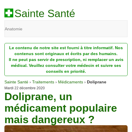
Sainte Santé
Anatomie
Beauté
Le contenu de notre site est fourni à titre informatif. Nos
Diagnostic
contenus sont originaux et écrits par des humains.
Il ne peut pas servir de prescription, ni remplacer un avis
Dossiers
médical. Veuillez consulter votre médecin et suivre ses
conseils en priorité.
Homéopathie
Sainte Santé
›
Traitements
›
Médicaments
›
Doliprane
Nutrition
Mardi 22 décembre 2020
Doliprane, un
Pathologie
médicament populaire
Psychologie
mais dangereux ?
Recherches