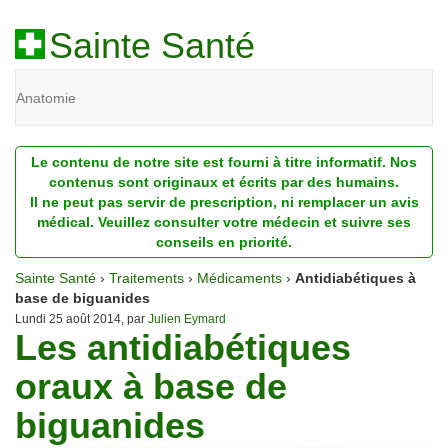
Sainte Santé
Anatomie
Beauté
Le contenu de notre site est fourni à titre informatif. Nos
Diagnostic
contenus sont originaux et écrits par des humains.
Il ne peut pas servir de prescription, ni remplacer un avis
Dossiers
médical. Veuillez consulter votre médecin et suivre ses
conseils en priorité.
Homéopathie
Sainte Santé
›
Traitements
›
Médicaments
›
Antidiabétiques à
Nutrition
base de biguanides
Lundi 25 août 2014, par
Julien Eymard
Les antidiabétiques
Pathologie
oraux à base de
Psychologie
biguanides
Recherches