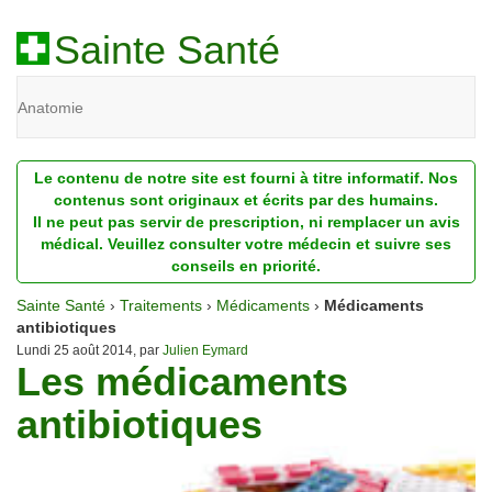
Sainte Santé
Anatomie
Beauté
Le contenu de notre site est fourni à titre informatif. Nos
Diagnostic
contenus sont originaux et écrits par des humains.
Il ne peut pas servir de prescription, ni remplacer un avis
Dossiers
médical. Veuillez consulter votre médecin et suivre ses
conseils en priorité.
Homéopathie
Sainte Santé
›
Traitements
›
Médicaments
›
Médicaments
Nutrition
antibiotiques
Lundi 25 août 2014, par
Julien Eymard
Les médicaments
Pathologie
antibiotiques
Psychologie
Recherches