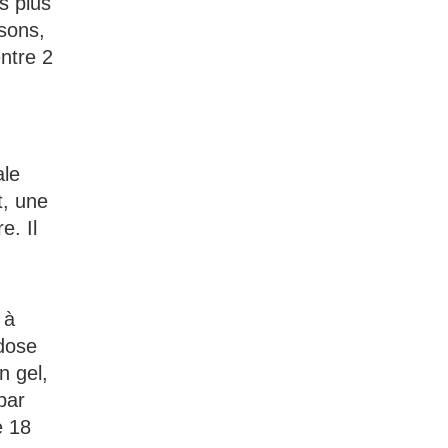
s plus
ssons,
entre 2
ale
t, une
e. Il
 à
 dose
n gel,
par
e 18