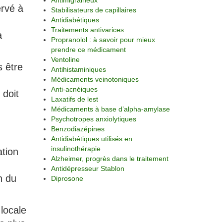
Antimigraineux
ervé à
Stabilisateurs de capillaires
Antidiabétiques
Traitements antivarices
a
Propranolol : à savoir pour mieux
prendre ce médicament
Ventoline
s être
Antihistaminiques
Médicaments veinotoniques
Anti-acnéiques
 doit
Laxatifs de lest
Médicaments à base d’alpha-amylase
Psychotropes anxiolytiques
Benzodiazépines
Antidiabétiques utilisés en
insulinothérapie
ation
Alzheimer, progrès dans le traitement
Antidépresseur Stablon
n du
Diprosone
locale