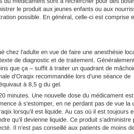
ées du médicament sont à rechercher pour des dose
istrer le produit aux jeunes enfants ou aux nourri
ntration possible. En général, celle-ci est comprise 
qué chez l’adulte en vue de faire une anesthésie loc
exte de diagnostic et de traitement. Généralemen
s que ça – suffit à traiter un quadrant de mâchoir
ximale d’Oraqix recommandée lors d’une séance de
équivaut à 8,5 g du gel.
n 20 minutes. Une nouvelle dose du médicament est
ommence à s’estomper, en ne perdant pas de vue la
aqix lorsqu’il est liquide. Au cas où il est toujours e
endre qu’il devienne liquide. Ce produit s’administre 
ecté. Il n’est pas conseillé aux patients de moins d