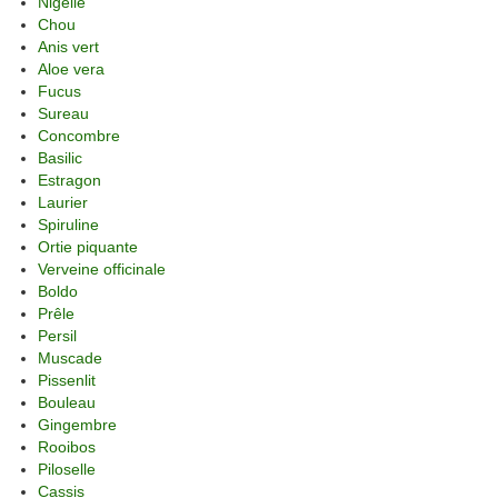
Nigelle
Chou
Anis vert
Aloe vera
Fucus
Sureau
Concombre
Basilic
Estragon
Laurier
Spiruline
Ortie piquante
Verveine officinale
Boldo
Prêle
Persil
Muscade
Pissenlit
Bouleau
Gingembre
Rooibos
Piloselle
Cassis