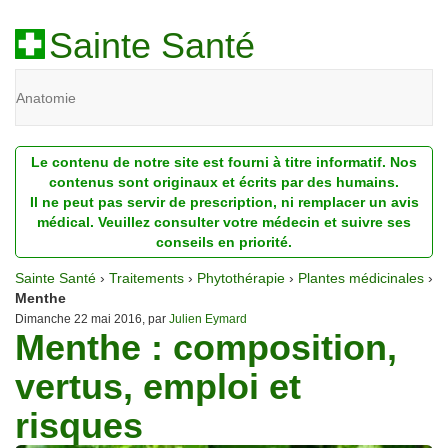
Sainte Santé
Anatomie
Beauté
Le contenu de notre site est fourni à titre informatif. Nos
Diagnostic
contenus sont originaux et écrits par des humains.
Il ne peut pas servir de prescription, ni remplacer un avis
Dossiers
médical. Veuillez consulter votre médecin et suivre ses
conseils en priorité.
Homéopathie
Sainte Santé
›
Traitements
›
Phytothérapie
›
Plantes médicinales
›
Nutrition
Menthe
Dimanche 22 mai 2016, par
Julien Eymard
Menthe : composition,
Pathologie
vertus, emploi et
Psychologie
risques
Recherches