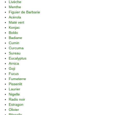
Livèche
Menthe
Figuier de Barbarie
Acérola
Maté vert
Konjac
Boldo
Badiane
Cumin
Curcuma
Sureau
Eucalyptus
Arnica
Goji
Fucus
Fumeterre
Pissenlit
Laurier
Nigelle
Radis noir
Estragon
Olivier
Piloselle