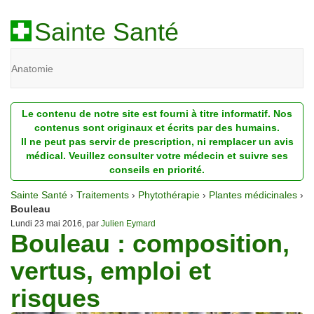
Sainte Santé
Anatomie
Beauté
Le contenu de notre site est fourni à titre informatif. Nos
Diagnostic
contenus sont originaux et écrits par des humains.
Il ne peut pas servir de prescription, ni remplacer un avis
Dossiers
médical. Veuillez consulter votre médecin et suivre ses
conseils en priorité.
Homéopathie
Sainte Santé
›
Traitements
›
Phytothérapie
›
Plantes médicinales
›
Nutrition
Bouleau
Lundi 23 mai 2016, par
Julien Eymard
Bouleau : composition,
Pathologie
vertus, emploi et
Psychologie
risques
Recherches