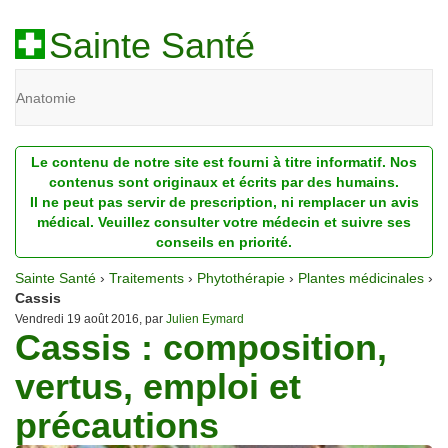
Sainte Santé
Anatomie
Beauté
Le contenu de notre site est fourni à titre informatif. Nos
Diagnostic
contenus sont originaux et écrits par des humains.
Il ne peut pas servir de prescription, ni remplacer un avis
Dossiers
médical. Veuillez consulter votre médecin et suivre ses
conseils en priorité.
Homéopathie
Sainte Santé
›
Traitements
›
Phytothérapie
›
Plantes médicinales
›
Nutrition
Cassis
Vendredi 19 août 2016, par
Julien Eymard
Cassis : composition,
Pathologie
vertus, emploi et
Psychologie
précautions
Recherches