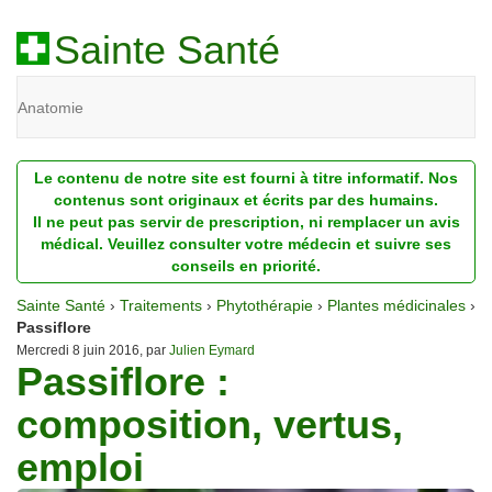
Sainte Santé
Anatomie
Beauté
Le contenu de notre site est fourni à titre informatif. Nos
Diagnostic
contenus sont originaux et écrits par des humains.
Il ne peut pas servir de prescription, ni remplacer un avis
Dossiers
médical. Veuillez consulter votre médecin et suivre ses
conseils en priorité.
Homéopathie
Sainte Santé
›
Traitements
›
Phytothérapie
›
Plantes médicinales
›
Nutrition
Passiflore
Mercredi 8 juin 2016, par
Julien Eymard
Passiflore :
Pathologie
composition, vertus,
Psychologie
emploi
Recherches