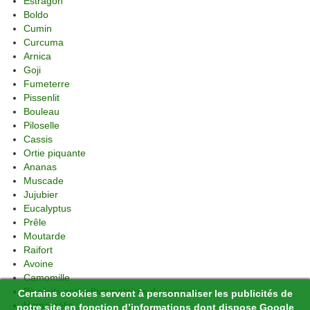
Estragon
Boldo
Cumin
Curcuma
Arnica
Goji
Fumeterre
Pissenlit
Bouleau
Piloselle
Cassis
Ortie piquante
Ananas
Muscade
Jujubier
Eucalyptus
Prêle
Moutarde
Raifort
Avoine
Camomille
Bienfaits anti-inflammatoires du curcuma
Certains cookies servent à personnaliser les publicités de
Hamamélis
notre site en fonction d’informations dont dispose Google