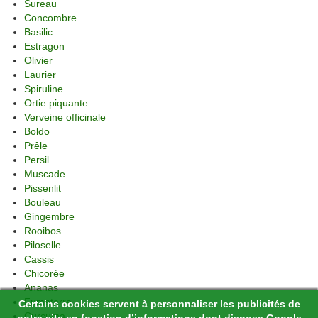
Sureau
Concombre
Basilic
Estragon
Olivier
Laurier
Spiruline
Ortie piquante
Verveine officinale
Boldo
Prêle
Persil
Muscade
Pissenlit
Bouleau
Gingembre
Rooibos
Piloselle
Cassis
Chicorée
Ananas
Fumeterre
Certains cookies servent à personnaliser les publicités de
Curcuma