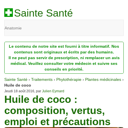
Sainte Santé
Anatomie
Beauté
Le contenu de notre site est fourni à titre informatif. Nos
Diagnostic
contenus sont originaux et écrits par des humains.
Il ne peut pas servir de prescription, ni remplacer un avis
Dossiers
médical. Veuillez consulter votre médecin et suivre ses
conseils en priorité.
Homéopathie
Sainte Santé
›
Traitements
›
Phytothérapie
›
Plantes médicinales
›
Nutrition
Huile de coco
Jeudi 18 août 2016, par
Julien Eymard
Huile de coco :
Pathologie
composition, vertus,
Psychologie
emploi et précautions
Recherches