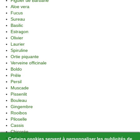
Figuier de Barbarie
Aloe vera
Fucus
Sureau
Basilic
Estragon
Olivier
Laurier
Spiruline
Ortie piquante
Verveine officinale
Boldo
Prêle
Persil
Muscade
Pissenlit
Bouleau
Gingembre
Rooibos
Piloselle
Cassis
Chicorée
Ananas
Certains cookies servent à personnaliser les publicités de