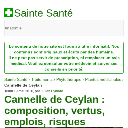
Sainte Santé
Anatomie
Beauté
Le contenu de notre site est fourni à titre informatif. Nos
Diagnostic
contenus sont originaux et écrits par des humains.
Il ne peut pas servir de prescription, ni remplacer un avis
Dossiers
médical. Veuillez consulter votre médecin et suivre ses
conseils en priorité.
Homéopathie
Sainte Santé
›
Traitements
›
Phytothérapie
›
Plantes médicinales
›
Nutrition
Cannelle de Ceylan
Jeudi 19 mai 2016, par
Julien Eymard
Cannelle de Ceylan :
Pathologie
composition, vertus,
Psychologie
emplois, risques
Recherches