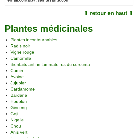
email:
contact@saintesante.com
⬆ retour en haut ⬆
Plantes médicinales
Plantes incontournables
Radis noir
Vigne rouge
Camomille
Bienfaits anti-inflammatoires du curcuma
Cumin
Avoine
Jujubier
Cardamome
Bardane
Houblon
Ginseng
Goji
Nigelle
Chou
Anis vert