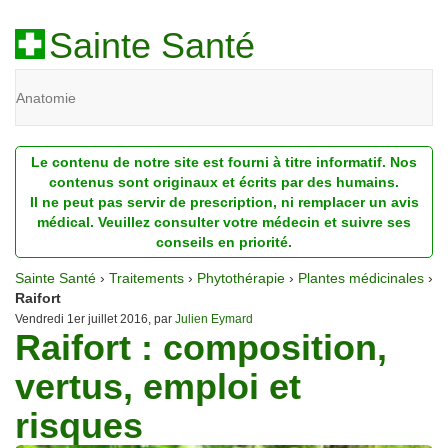
Sainte Santé
Anatomie
Beauté
Le contenu de notre site est fourni à titre informatif. Nos
Diagnostic
contenus sont originaux et écrits par des humains.
Il ne peut pas servir de prescription, ni remplacer un avis
Dossiers
médical. Veuillez consulter votre médecin et suivre ses
conseils en priorité.
Homéopathie
Sainte Santé
›
Traitements
›
Phytothérapie
›
Plantes médicinales
›
Nutrition
Raifort
Vendredi 1er juillet 2016, par
Julien Eymard
Raifort : composition,
Pathologie
vertus, emploi et
Psychologie
risques
Recherches