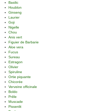
Basilic
Houblon
Ginseng
Laurier
Goji
Nigelle
Chou
Anis vert
Figuier de Barbarie
Aloe vera
Fucus
Sureau
Estragon
Olivier
Spiruline
Ortie piquante
Chicorée
Verveine officinale
Boldo
Prêle
Muscade
Pissenlit