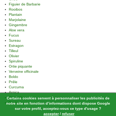
Figuier de Barbarie
Rooibos
Plantain
Marjolaine
Gingembre
Aloe vera
Fucus
Sureau
Estragon
Tilleul
Olivier
Spiruline
Ortie piquante
Verveine officinale
Boldo
Prêle
Curcuma
Arnica
Pissenlit
Certains cookies servent à personnaliser les publicités de
Bouleau
notre site en fonction d’informations dont dispose Google
sur votre profil, acceptez-vous ce type d'usage ?
accepter
/
refuser