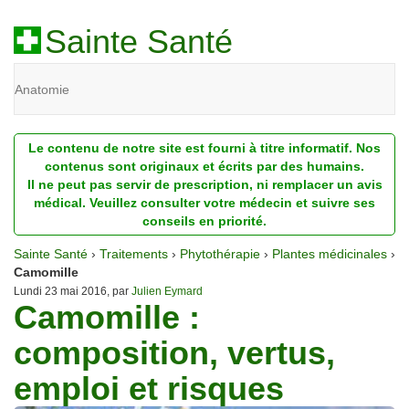
Sainte Santé
Anatomie
Beauté
Le contenu de notre site est fourni à titre informatif. Nos
Diagnostic
contenus sont originaux et écrits par des humains.
Il ne peut pas servir de prescription, ni remplacer un avis
Dossiers
médical. Veuillez consulter votre médecin et suivre ses
conseils en priorité.
Homéopathie
Sainte Santé
›
Traitements
›
Phytothérapie
›
Plantes médicinales
›
Nutrition
Camomille
Lundi 23 mai 2016, par
Julien Eymard
Camomille :
Pathologie
composition, vertus,
Psychologie
emploi et risques
Recherches