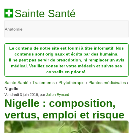
Sainte Santé
Anatomie
Beauté
Le contenu de notre site est fourni à titre informatif. Nos
Diagnostic
contenus sont originaux et écrits par des humains.
Il ne peut pas servir de prescription, ni remplacer un avis
Dossiers
médical. Veuillez consulter votre médecin et suivre ses
conseils en priorité.
Homéopathie
Sainte Santé
›
Traitements
›
Phytothérapie
›
Plantes médicinales
›
Nutrition
Nigelle
Vendredi 3 juin 2016, par
Julien Eymard
Nigelle : composition,
Pathologie
vertus, emploi et risque
Psychologie
Recherches