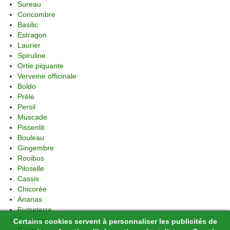
Sureau
Concombre
Basilic
Estragon
Laurier
Spiruline
Ortie piquante
Verveine officinale
Boldo
Prêle
Persil
Muscade
Pissenlit
Bouleau
Gingembre
Rooibos
Piloselle
Cassis
Chicorée
Ananas
Fumeterre
Curcuma
Certains cookies servent à personnaliser les publicités de
Plantain