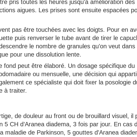
re pris toutes les heures jusqu’à amélioration des
ections aigues. Les prises sont ensuite espacées p
ent pas être touchées avec les doigts. Pour en av
guette puis renverser le tube avant de tirer le capu
e descendre le nombre de granules qu’on veut dans 
ue pour une dissolution lente.
 fond peut être élaboré. Un dosage spécifique du
hebdomadaire ou mensuelle, une décision qui appart
lement ce spécialiste qui doit fixer la posologie d
à traiter.
tige, de douleur au front ou de brouillard visuel, il 
on 5 CH d’Aranea diadema, 3 fois par jour. En cas 
la maladie de Parkinson, 5 gouttes d’Aranea diad