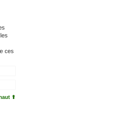
es
les
de ces
haut ⬆