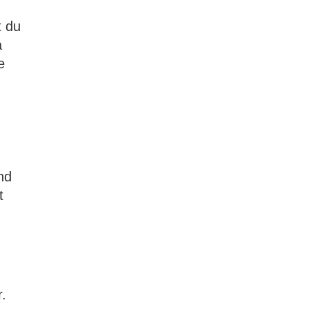
t du
a
e
nd
t
.