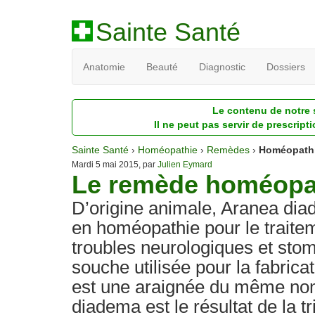
Sainte Santé
Anatomie
Beauté
Diagnostic
Dossiers
Le contenu de notre s
Il ne peut pas servir de prescript
Sainte Santé
›
Homéopathie
›
Remèdes
›
Homéopathi
Mardi 5 mai 2015, par
Julien Eymard
Le remède homéopa
D’origine animale, Aranea dia
en homéopathie pour le traite
troubles neurologiques et sto
souche utilisée pour la fabrica
est une araignée du même no
diadema est le résultat de la tri