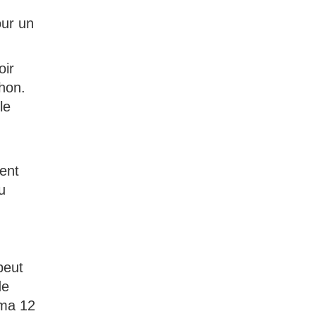
our un
oir
chon.
le
ient
u
peut
de
ema 12