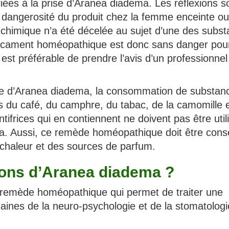
 liées à la prise d’Aranea diadema. Les réflexions s
e dangerosité du produit chez la femme enceinte ou
é chimique n’a été décelée au sujet d’une des subs
icament homéopathique est donc sans danger pour
 est préférable de prendre l’avis d’un professionnel
ise d’Aranea diadema, la consommation de substan
cas du café, du camphre, du tabac, de la camomille 
ifrices qui en contiennent ne doivent pas être util
a. Aussi, ce remède homéopathique doit être cons
la chaleur et des sources de parfum.
tions d’Aranea diadema ?
emède homéopathique qui permet de traiter une
aines de la neuro-psychologie et de la stomatologi