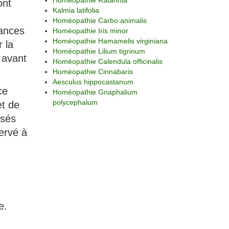
Homéopathie Ratanhia
ont
Kalmia latifolia
Homéopathie Carbo animalis
tances
Homéopathie Iris minor
Homéopathie Hamamelis virginiana
 la
Homéopathie Lilium tigrinum
 avant
Homéopathie Calendula officinalis
Homéopathie Cinnabaris
Aesculus hippocastanum
ce
Homéopathie Gnaphalium
polycephalum
et de
isés
ervé à
e.