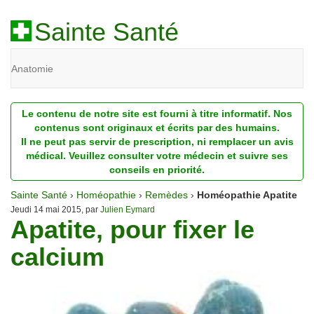
Sainte Santé
Anatomie
Beauté
Le contenu de notre site est fourni à titre informatif. Nos
Diagnostic
contenus sont originaux et écrits par des humains.
Il ne peut pas servir de prescription, ni remplacer un avis
Dossiers
médical. Veuillez consulter votre médecin et suivre ses
conseils en priorité.
Homéopathie
Sainte Santé
›
Homéopathie
›
Remèdes
›
Homéopathie Apatite
Nutrition
Jeudi 14 mai 2015, par
Julien Eymard
Apatite, pour fixer le
Pathologie
calcium
Psychologie
Recherches