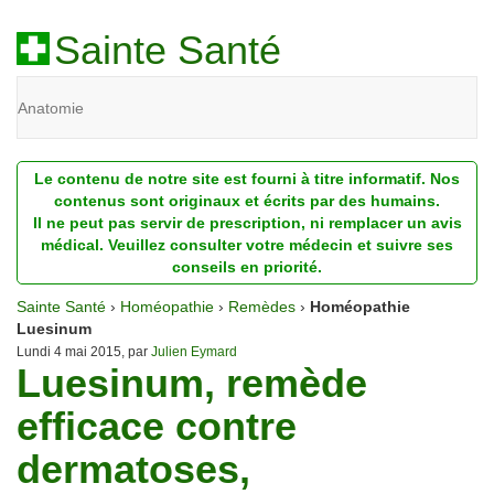
Sainte Santé
Anatomie
Beauté
Le contenu de notre site est fourni à titre informatif. Nos
Diagnostic
contenus sont originaux et écrits par des humains.
Il ne peut pas servir de prescription, ni remplacer un avis
Dossiers
médical. Veuillez consulter votre médecin et suivre ses
conseils en priorité.
Homéopathie
Sainte Santé
›
Homéopathie
›
Remèdes
›
Homéopathie
Nutrition
Luesinum
Lundi 4 mai 2015, par
Julien Eymard
Luesinum, remède
Pathologie
efficace contre
Psychologie
dermatoses,
Recherches