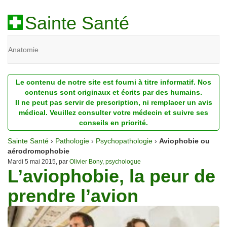
Sainte Santé
Anatomie
Beauté
Le contenu de notre site est fourni à titre informatif. Nos
Diagnostic
contenus sont originaux et écrits par des humains.
Il ne peut pas servir de prescription, ni remplacer un avis
Dossiers
médical. Veuillez consulter votre médecin et suivre ses
conseils en priorité.
Homéopathie
Sainte Santé
›
Pathologie
›
Psychopathologie
›
Aviophobie ou
Nutrition
aérodromophobie
Mardi 5 mai 2015, par
Olivier Bony, psychologue
L’aviophobie, la peur de
Pathologie
prendre l’avion
Psychologie
Recherches