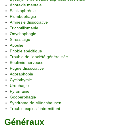
Anorexie mentale
Schizophrénie
Plumbophagie
Amnésie dissociative
Trichotillomanie
Onychophagie
Stress aigu
Aboulie
Phobie spécifique
Trouble de l’anxiété généralisée
Boulimie nerveuse
Fugue dissociative
Agoraphobie
Cyclothymie
Urophagie
Pyromanie
Gooberphagie
Syndrome de Münchhausen
Trouble explosif intermittent
Généraux