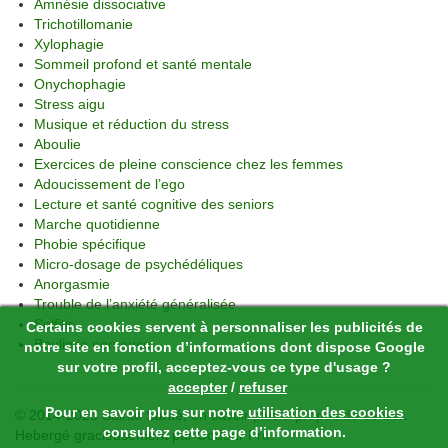
Amnésie dissociative
Trichotillomanie
Xylophagie
Sommeil profond et santé mentale
Onychophagie
Stress aigu
Musique et réduction du stress
Aboulie
Exercices de pleine conscience chez les femmes
Adoucissement de l’ego
Lecture et santé cognitive des seniors
Marche quotidienne
Phobie spécifique
Micro-dosage de psychédéliques
Anorgasmie
Trouble de l’anxiété généralisée
Selfitis
Certains cookies servent à personnaliser les publicités de
Boulimie nerveuse
notre site en fonction d’informations dont dispose Google
sur votre profil, acceptez-vous ce type d'usage ?
accepter
/
refuser
Pour en savoir plus sur notre
utilisation des cookies
© 2014-2026 Sainte Santé,
en savoir plus à propos de ce site
.
consultez cette page d’information.
Hebergé gracieusement par
Codeur Pro
.