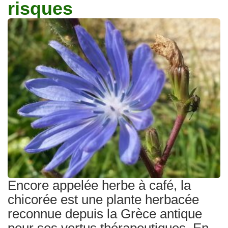
risques
Traitements
Encore appelée herbe à café, la
chicorée est une plante herbacée
reconnue depuis la Grèce antique
pour ses vertus thérapeutiques. En