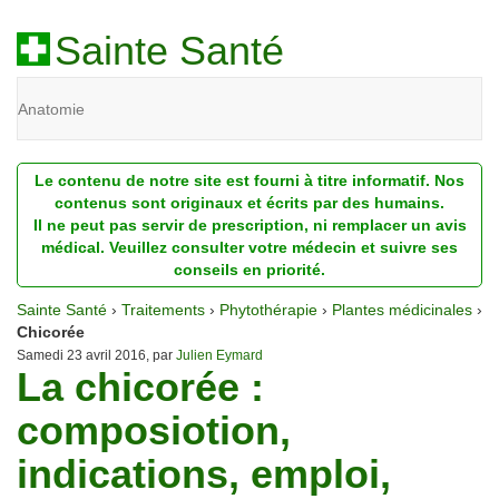
Sainte Santé
Anatomie
Beauté
Le contenu de notre site est fourni à titre informatif. Nos
Diagnostic
contenus sont originaux et écrits par des humains.
Il ne peut pas servir de prescription, ni remplacer un avis
Dossiers
médical. Veuillez consulter votre médecin et suivre ses
conseils en priorité.
Homéopathie
Sainte Santé
›
Traitements
›
Phytothérapie
›
Plantes médicinales
›
Nutrition
Chicorée
Samedi 23 avril 2016, par
Julien Eymard
La chicorée :
Pathologie
composiotion,
Psychologie
indications, emploi,
Recherches