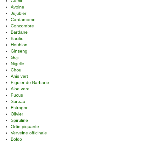
Cumin
Avoine
Jujubier
Cardamome
Concombre
Bardane
Basilic
Houblon
Ginseng
Goji
Nigelle
Chou
Anis vert
Figuier de Barbarie
Aloe vera
Fucus
Sureau
Estragon
Olivier
Spiruline
Ortie piquante
Verveine officinale
Boldo