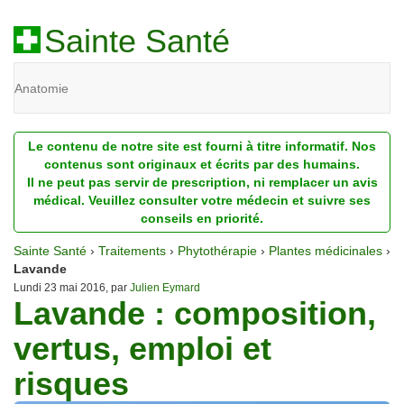
Sainte Santé
Anatomie
Beauté
Le contenu de notre site est fourni à titre informatif. Nos
Diagnostic
contenus sont originaux et écrits par des humains.
Il ne peut pas servir de prescription, ni remplacer un avis
Dossiers
médical. Veuillez consulter votre médecin et suivre ses
conseils en priorité.
Homéopathie
Sainte Santé
›
Traitements
›
Phytothérapie
›
Plantes médicinales
›
Nutrition
Lavande
Lundi 23 mai 2016, par
Julien Eymard
Lavande : composition,
Pathologie
vertus, emploi et
Psychologie
risques
Recherches