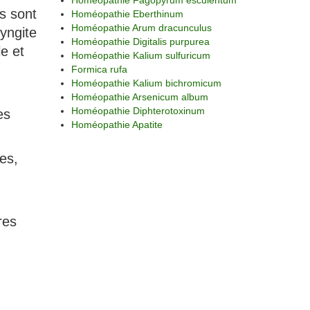
Homéopathie Fagopyrum esculentum
es sont
Homéopathie Eberthinum
Homéopathie Arum dracunculus
ryngite
Homéopathie Digitalis purpurea
e et
Homéopathie Kalium sulfuricum
Formica rufa
Homéopathie Kalium bichromicum
Homéopathie Arsenicum album
Homéopathie Diphterotoxinum
es
Homéopathie Apatite
es,
res