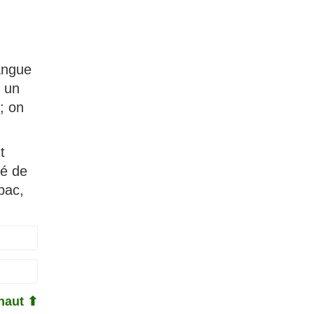
langue
s un
; on
t
té de
bac,
haut ⬆