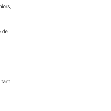
iors,
e de
 tant