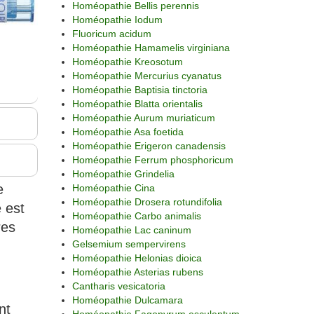
Homéopathie Bellis perennis
Homéopathie Iodum
Fluoricum acidum
Homéopathie Hamamelis virginiana
Homéopathie Kreosotum
Homéopathie Mercurius cyanatus
Homéopathie Baptisia tinctoria
Homéopathie Blatta orientalis
Homéopathie Aurum muriaticum
Homéopathie Asa foetida
Homéopathie Erigeron canadensis
Homéopathie Ferrum phosphoricum
Homéopathie Grindelia
e
Homéopathie Cina
Homéopathie Drosera rotundifolia
é est
Homéopathie Carbo animalis
res
Homéopathie Lac caninum
Gelsemium sempervirens
Homéopathie Helonias dioica
Homéopathie Asterias rubens
Cantharis vesicatoria
Homéopathie Dulcamara
nt